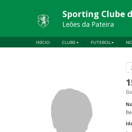
Sporting Clube 
Leões da Pateira
INÍCIO
CLUBE
FUTEBOL
NO
1
Be
No
Be
Id
-