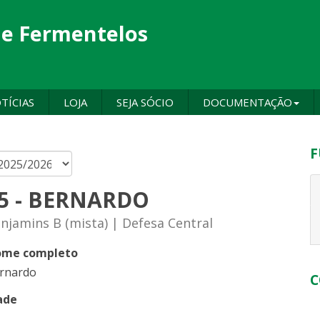
de Fermentelos
TÍCIAS
LOJA
SEJA SÓCIO
DOCUMENTAÇÃO
F
5 - BERNARDO
njamins B (mista) | Defesa Central
me completo
rnardo
C
ade